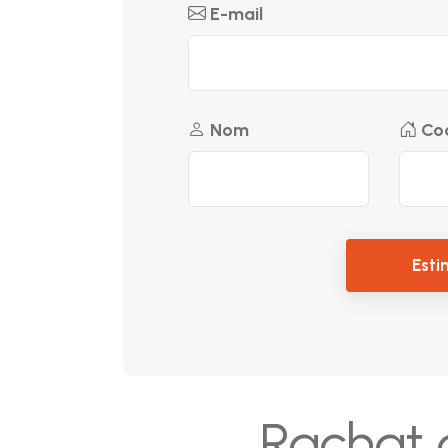
E-mail
Nom
Cod
Esti
Rachat d