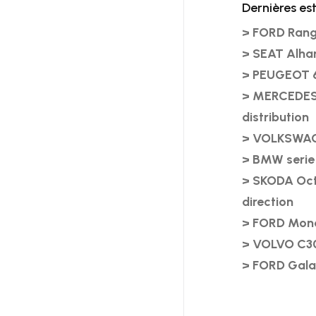
Dernières es
> FORD Rang
> SEAT Alha
> PEUGEOT 6
> MERCEDES 
distribution
> VOLKSWAGE
> BMW serie 
> SKODA Octa
direction
> FORD Mond
> VOLVO C30
> FORD Gala