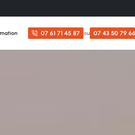
07 61 71 45 87
07 43 50 79 6
imation
ou