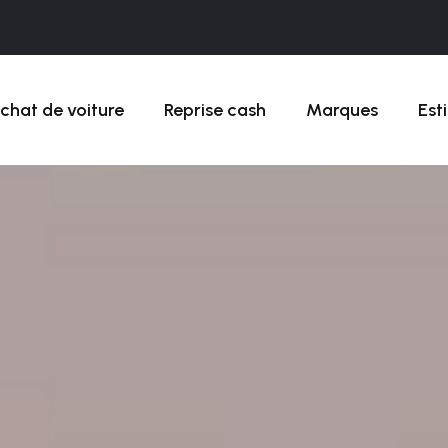
chat de voiture
Reprise cash
Marques
Est