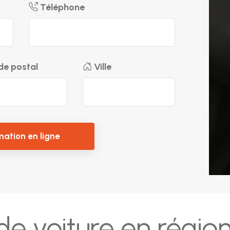
Téléphone
e postal
Ville
mation en ligne
e voiture en région