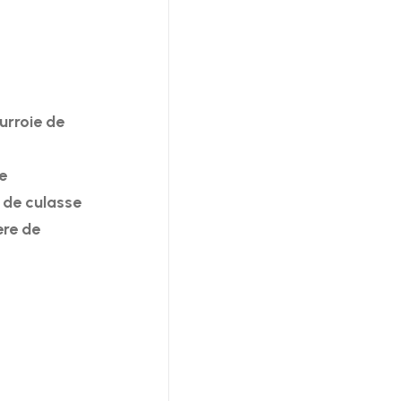
urroie de
e
 de culasse
ère de