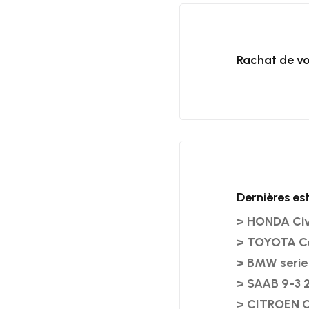
Rachat de vo
Dernières es
> HONDA Civi
> TOYOTA Ce
> BMW serie 
> SAAB 9-3 
> CITROEN C