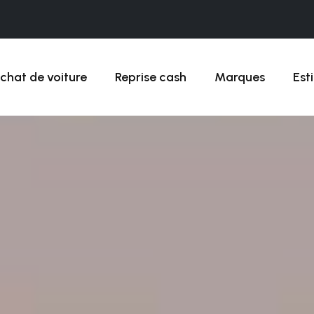
chat de voiture
Reprise cash
Marques
Est