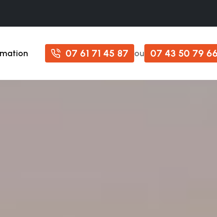
07 61 71 45 87
07 43 50 79 6
imation
ou