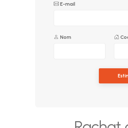
E-mail
Nom
Cod
Esti
Rachat 