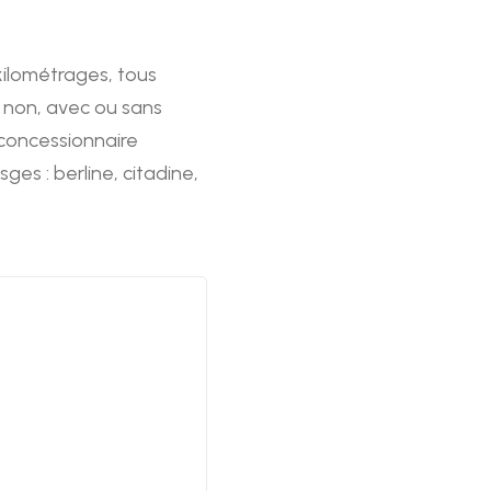
kilométrages, tous
u non, avec ou sans
 concessionnaire
es : berline, citadine,