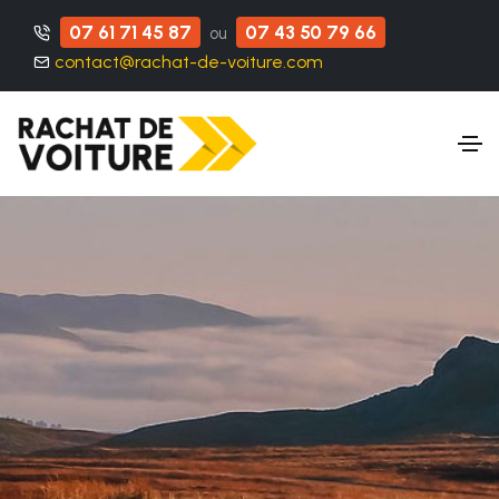
07 61 71 45 87
07 43 50 79 66
ou
contact@rachat-de-voiture.com