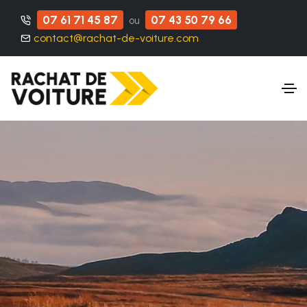
07 61 71 45 87
07 43 50 79 66
ou
contact@rachat-de-voiture.com