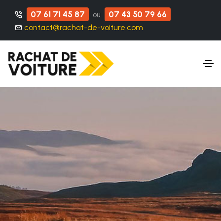
07 61 71 45 87
07 43 50 79 66
ou
contact@rachat-de-voiture.com