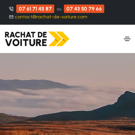
07 61 71 45 87
07 43 50 79 66
ou
contact@rachat-de-voiture.com